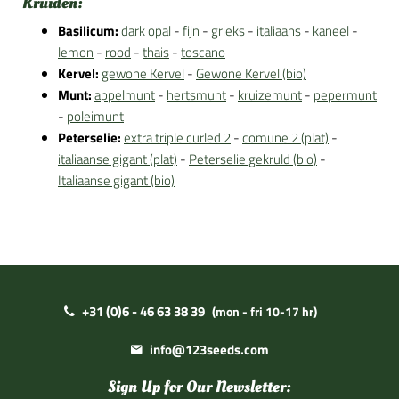
Kruiden:
Basilicum:
dark opal
-
fijn
-
grieks
-
italiaans
-
kaneel
-
lemon
-
rood
-
thais
-
toscano
Kervel:
gewone Kervel
-
Gewone Kervel (bio)
Munt:
appelmunt
-
hertsmunt
-
kruizemunt
-
pepermunt
-
poleimunt
Peterselie:
extra triple curled 2
-
comune 2 (plat)
-
italiaanse gigant (plat)
-
Peterselie gekruld (bio)
-
Italiaanse gigant (bio)
+31 (0)6 - 46 63 38 39
(mon - fri 10-17 hr)
info@123seeds.com
Sign Up for Our Newsletter: