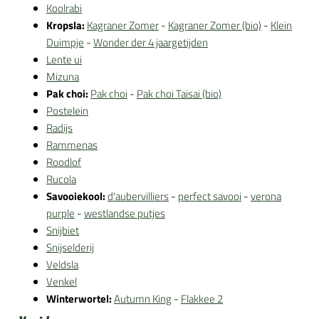
Koolrabi
Kropsla:
Kagraner Zomer
-
Kagraner Zomer (bio)
-
Klein
Duimpje
-
Wonder der 4 jaargetijden
Lente ui
Mizuna
Pak choi:
Pak choi
-
Pak choi Taisai (bio)
Postelein
Radijs
Rammenas
Roodlof
Rucola
Savooiekool:
d'aubervilliers
-
perfect savooi
-
verona
purple
-
westlandse putjes
Snijbiet
Snijselderij
Veldsla
Venkel
Winterwortel:
Autumn King
-
Flakkee 2