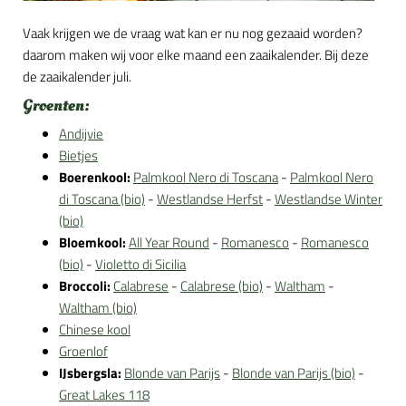
Vaak krijgen we de vraag wat kan er nu nog gezaaid worden?
daarom maken wij voor elke maand een zaaikalender. Bij deze
de zaaikalender juli.
Groenten:
Andijvie
Bietjes
Boerenkool:
Palmkool Nero di Toscana
-
Palmkool Nero
di Toscana (bio)
-
Westlandse Herfst
-
Westlandse Winter
(bio)
Bloemkool:
All Year Round
-
Romanesco
-
Romanesco
(bio)
-
Violetto di Sicilia
Broccoli:
Calabrese
-
Calabrese (bio)
-
Waltham
-
Waltham (bio)
Chinese kool
Groenlof
IJsbergsla:
Blonde van Parijs
-
Blonde van Parijs (bio)
-
Great Lakes 118